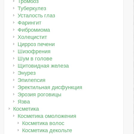
Тромбоз
Туберкулез
Усталость глаз
Фарингит
Фибромиома
Холецистит
Цирроз печени
Шизофрения
Шум в голове
Щитовидная железа
Энурез
Эпилепсия
Эректильная дисфункция
Эрозия роговицы
Язва
Косметика
Косметика омоложения
Косметика волос
Косметика декольте