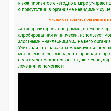
Из-за паразитов ежегодно в мире умирают 
о присутствии в организме невидимых сущес
чистка от паразитов организма 
Антипаразитарная программа, в течение пр
апробированная клинически, использует мо
злостными «нахлебниками» нашего органи
Учитывая, что паразиты маскируются под 
можно смело рекомендовать проводить про
если имеются длительно текущие «популяр
лечения не помогают!