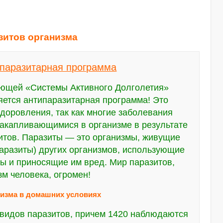
азитов организма
паразитарная программа
ющей «Системы Активного Долголетия»
яется антипаразитарная программа! Это
доровления, так как многие заболевания
накапливающимися в организме в результате
итов. Паразиты — это организмы, живущие
паразиты) других организмов, использующие
сы и приносящие им вред. Мир паразитов,
м человека, огромен!
анизма в домашних условиях
 видов паразитов, причем 1420 наблюдаются