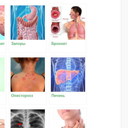
рит
Запоры
Бронхит
Описторхоз
Печень