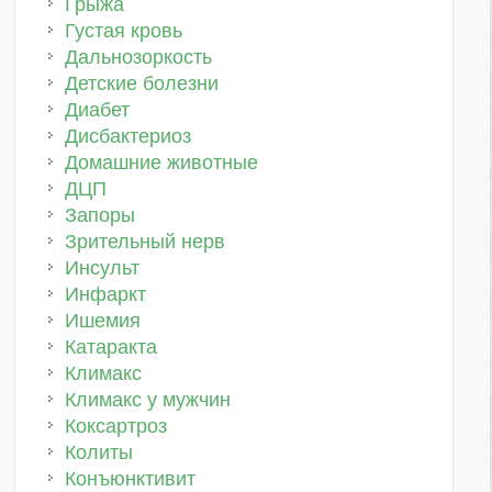
Грыжа
Густая кровь
Дальнозоркость
Детские болезни
Диабет
Дисбактериоз
Домашние животные
ДЦП
Запоры
Зрительный нерв
Инсульт
Инфаркт
Ишемия
Катаракта
Климакс
Климакс у мужчин
Коксартроз
Колиты
Конъюнктивит