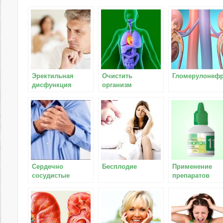
Эректильная
Очистить
Гломерулонеф
дисфункция
организм
Сердечно
Бесплодие
Применение
сосудистые
препаратов
заболевания