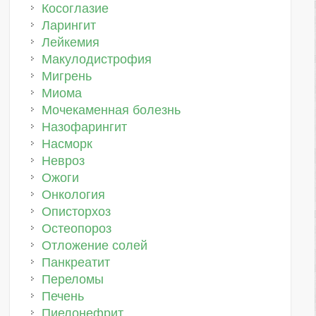
Косоглазие
Ларингит
Лейкемия
Макулодистрофия
Мигрень
Миома
Мочекаменная болезнь
Назофарингит
Насморк
Невроз
Ожоги
Онкология
Описторхоз
Остеопороз
Отложение солей
Панкреатит
Переломы
Печень
Пиелонефрит