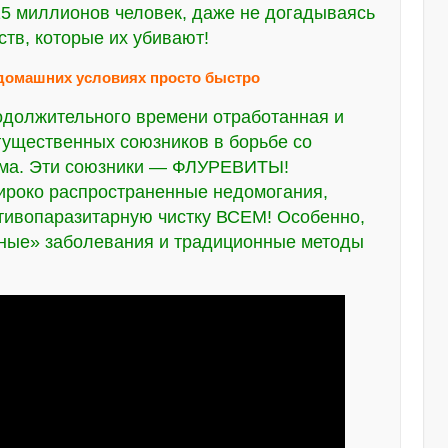
15 миллионов человек, даже не догадываясь
тв, которые их убивают!
в домашних условиях просто быстро
одолжительного времени отработанная и
гущественных союзников в борьбе со
зма. Эти союзники — ФЛУРЕВИТЫ!
широко распространенные недомогания,
тивопаразитарную чистку ВСЕМ! Особенно,
ные» заболевания и традиционные методы