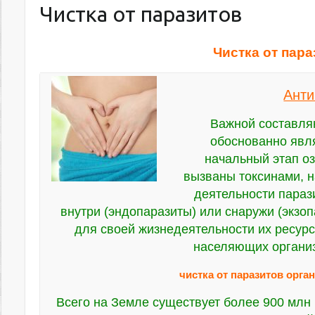
Чистка от паразитов
Чистка от пар
Анти
Важной составля
обоснованно явл
начальный этап оз
вызваны токсинами, 
деятельности параз
внутри (эндопаразиты) или снаружи (экзо
для своей жизнедеятельности их ресур
населяющих организ
чистка от паразитов орг
Всего на Земле существует более 900 млн