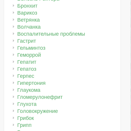
Бронхит
Варикоз
Ветрянка
Волчанка
Воспалительные проблемы
Гастрит
Гельминтоз
Геморрой
Гепатит
Гепатоз
Герпес
Гипертония
Глаукома
Гломерулонефрит
Глухота
Головокружение
Грибок
Грипп