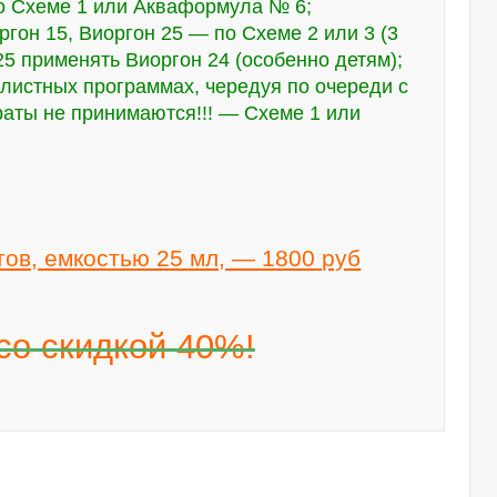
по Схеме 1 или Акваформула № 6;
ргон 15, Виоргон 25 — по Схеме 2 или 3 (3
25 применять Виоргон 24 (особенно детям);
глистных программах, чередуя по очереди с
раты не принимаются!!! — Схеме 1 или
ов, емкостью 25 мл, — 1800 руб
со скидкой 40%!