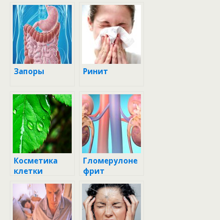
ия
Запоры
Ринит
Косметика
Гломерулоне
клетки
фрит