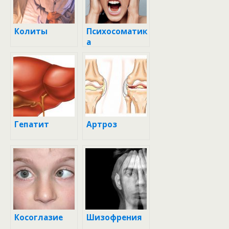
Колиты
Психосоматик
а
Гепатит
Артроз
Косоглазие
Шизофрения