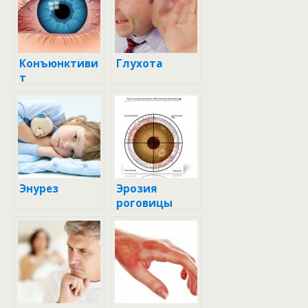
Конъюнктиви
Глухота
т
Энурез
Эрозия
роговицы