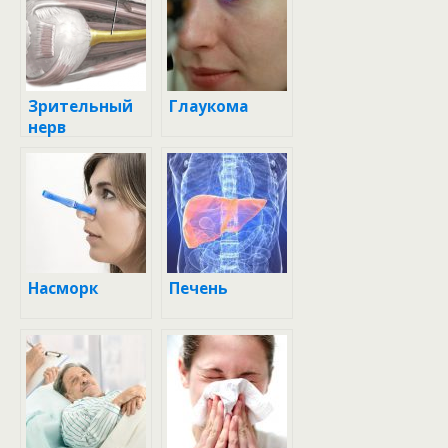
Зрительный
Глаукома
нерв
Насморк
Печень