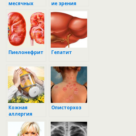
месячных
ие зрения
Пиелонефрит
Гепатит
Кожная
Описторхоз
аллергия