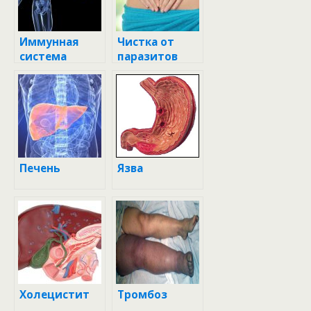
Иммунная
Чистка от
система
паразитов
Печень
Язва
Холецистит
Тромбоз