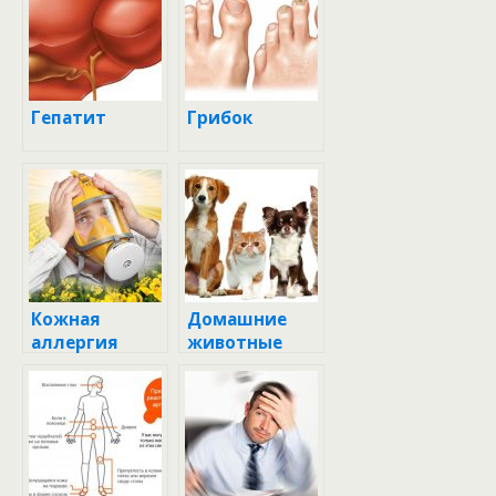
Гепатит
Грибок
Кожная
Домашние
аллергия
животные