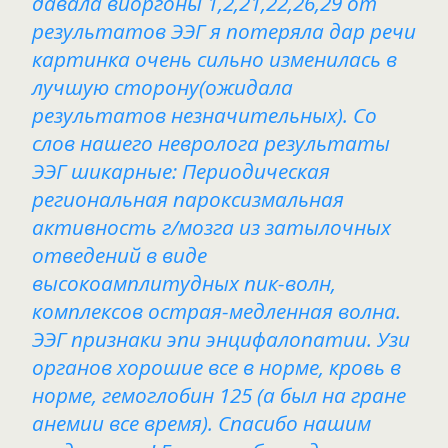
давала виоргоны 1,2,21,22,26,29 от
результатов ЭЭГ я потеряла дар речи
картинка очень сильно изменилась в
лучшую сторону(ожидала
результатов незначительных). Со
слов нашего невролога результаты
ЭЭГ шикарные: Периодическая
региональная пароксизмальная
активность г/мозга из затылочных
отведений в виде
высокоамплитудных пик-волн,
комплексов острая-медленная волна.
ЭЭГ признаки эпи энцифалопатии. Узи
органов хорошие все в норме, кровь в
норме, гемоглобин 125 (а был на гране
анемии все время). Спасибо нашим