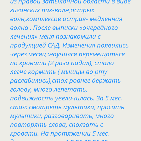
из правой затылочной области в виде
гиганских пик-волн,острых
волн,комплексов острая- медленная
волна . После выписки «очередного
лечения» меня познакомили с
продукцией САД. Изменения появились
через месяц :научился перемещаться
по кровати (2 раза падал), стало
легче кормить ( мышцы во рту
раслабились),стал ровнее держать
голову, много лепетать,
подвижность увеличилась. За 5 мес.
стал: смотреть мультики, просить
мультики, разговаривать, много
повторять слова, сползать с
кровати. На протяжении 5 мес.