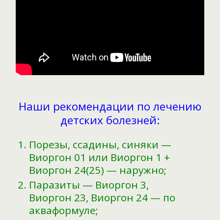
Наши рекомендации по лечению
детских болезней:
Порезы, ссадины, синяки —
Виоргон 01 или Виоргон 1 +
Виоргон 24(25) — наружно;
Паразиты — Виоргон 3,
Виоргон 23, Виоргон 24 — по
акваформуле;