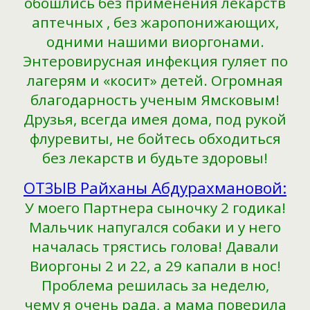
обошлись без применения лекарств
аптечных , без жаропонижающих,
одними нашими виоргонами.
Энтеровирусная инфекция гуляет по
лагерям и «косит» детей. Огромная
благодарность ученым Ямсковым!
Друзья, всегда имея дома, под рукой
флуревиты, не бойтесь обходиться
без лекарств и будьте здоровы!
ОТЗЫВ Райханы Абдурахмановой:
У моего Партнера сыночку 2 годика!
Мальчик напугался собаки и у него
началась трястись голова! Давали
Виоргоны 2 и 22, а 29 капали в нос!
Проблема решилась за неделю,
чему я очень рада, а мама поверила