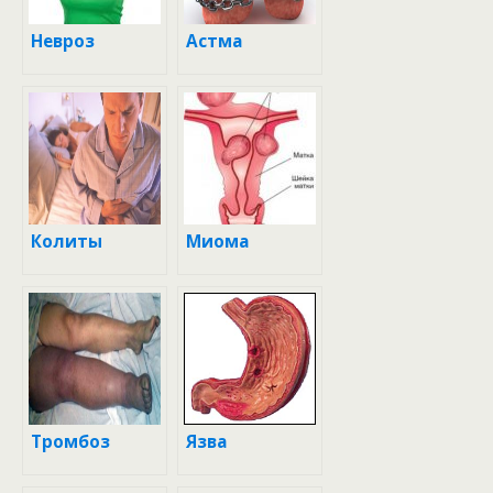
Невроз
Астма
Колиты
Миома
Тромбоз
Язва