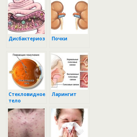
Дисбактериоз
Почки
Стекловидное
Ларингит
тело