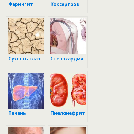
Фарингит
Коксартроз
Сухость глаз
Стенокардия
Печень
Пиелонефрит