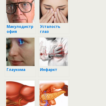
Макулодистр
Усталость
офия
глаз
Глаукома
Инфаркт