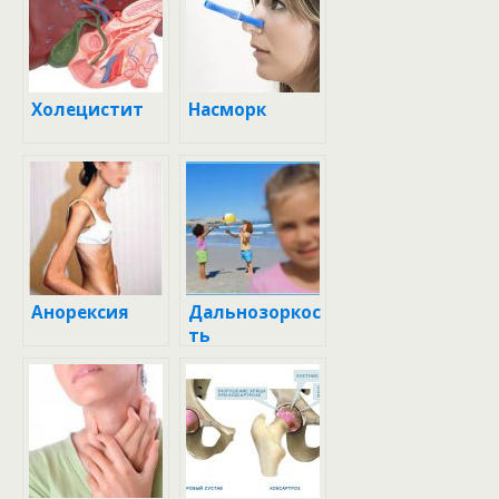
Холецистит
Насморк
Анорексия
Дальнозоркос
ть