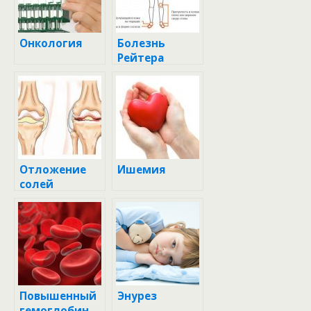
Онкология
Болезнь
Рейтера
Отложение
Ишемия
солей
Повышенный
Энурез
гемоглобин