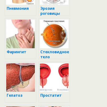
Пневмония
Эрозия
роговицы
Фарингит
Стекловидное
тело
Гепатоз
Простатит