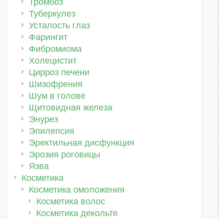
Тромбоз
Туберкулез
Усталость глаз
Фарингит
Фибромиома
Холецистит
Цирроз печени
Шизофрения
Шум в голове
Щитовидная железа
Энурез
Эпилепсия
Эректильная дисфункция
Эрозия роговицы
Язва
Косметика
Косметика омоложения
Косметика волос
Косметика декольте