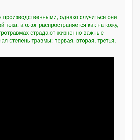
 производственными, однако случиться они
й тока, а ожог распространяется как на кожу,
ектротравмах страдают жизненно важные
ная степень травмы: первая, вторая, третья,