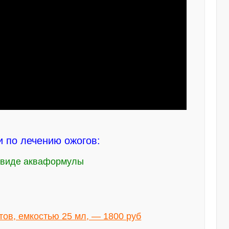
 по лечению ожогов:
в виде акваформулы
ов, емкостью 25 мл, — 1800 руб