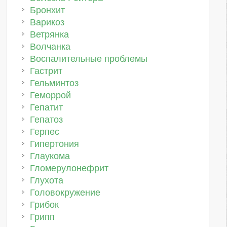
Бронхит
Варикоз
Ветрянка
Волчанка
Воспалительные проблемы
Гастрит
Гельминтоз
Геморрой
Гепатит
Гепатоз
Герпес
Гипертония
Глаукома
Гломерулонефрит
Глухота
Головокружение
Грибок
Грипп