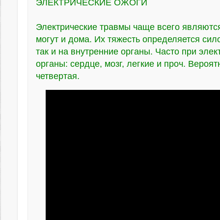
ЭЛЕКТРИЧЕСКИЕ ОЖОГИ
Электрические травмы чаще всего являются
могут и дома. Их тяжесть определяется сило
так и на внутренние органы. Часто при эл
органы: сердце, мозг, легкие и проч. Вероят
четвертая.