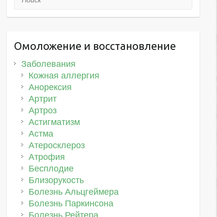
Омоложение и восстановление
Заболевания
Кожная аллергия
Анорексия
Артрит
Артроз
Астигматизм
Астма
Атеросклероз
Атрофия
Бесплодие
Близорукость
Болезнь Альцгеймера
Болезнь Паркинсона
Болезнь Рейтера