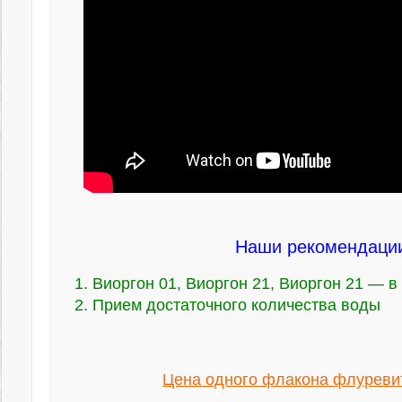
Наши рекомендации
Виоргон 01, Виоргон 21, Виоргон 21 — 
Прием достаточного количества воды
Цена одного флакона флуревит