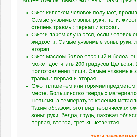
Более 70% бытовых ожоговых травм приход
Ожог кипятком человек получает, пролив
Самые уязвимые зоны: руки, ноги, живот
степень травмы: первая и вторая.
Ожоги паром случаются, если человек о
жидкости. Самые уязвимые зоны: руки, 
вторая.
Ожог маслом более опасный и болезнен
может достигать 200 градусов Цельсия.
приготовления пищи. Самые уязвимые зо
травмы: первая и вторая.
Ожог пламенем или горячим предметом м
месте. Большинство твердых материалов
Цельсия, а температура каления металло
Таким образом, этот вид термических о
зоны: руки, бедра, грудь, паховая облас
первая, вторая, третья, четвертая.
ожоги лечение в ин