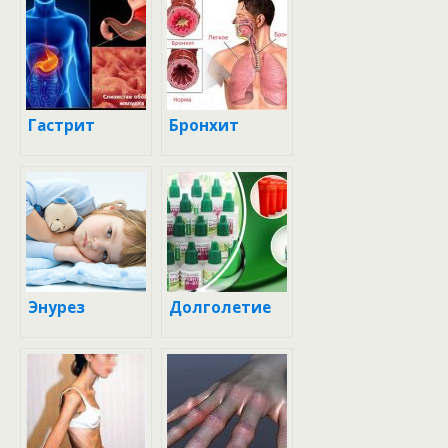
Гастрит
Бронхит
Энурез
Долголетие