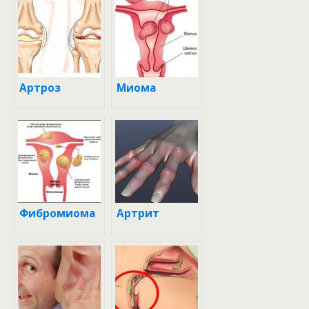
Артроз
Миома
Фибромиома
Артрит