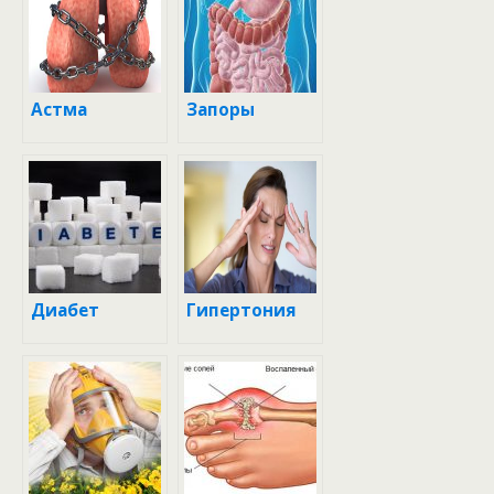
Астма
Запоры
Диабет
Гипертония