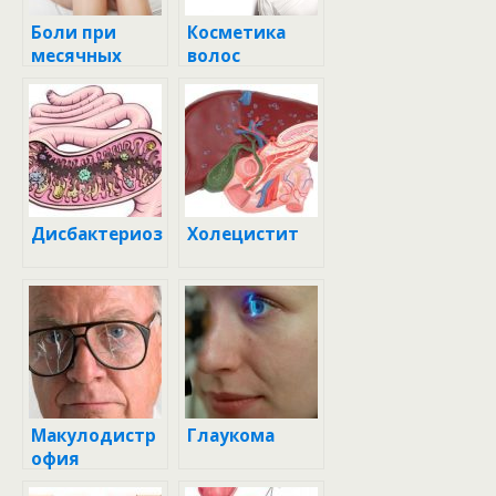
Боли при
Косметика
месячных
волос
Дисбактериоз
Холецистит
Макулодистр
Глаукома
офия