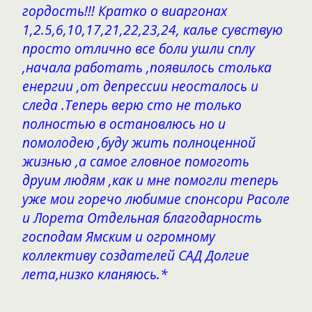
гордость!!! Кратко о виаргонах
1,2.5,6,10,17,21,22,23,24, калье сувствую
просто отлично все боли ушли сплу
,начала работать ,появилось столька
енергии ,от депрессии неосталось и
следа .Теперь верю сто не только
полностью в остановлюсь но и
помолодею ,буду жить полноценной
жизнью ,а самое гловное помоготь
друим людям ,как и мне помогли теперь
уже мои горечо любимие спонсори Расоле
и Лорета Отдельная благодарность
господам Ямским и огромному
коллективу создателей САД Долгие
лета,низко кланяюсь.*