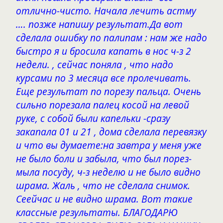
отлично-чисто. Начала лечить астму
…. позже напишу результат.Да вот
сделала ошибку по палипам : нам же надо
быстро я и бросила капать в нос ч-з 2
недели. , сейчас поняла , что надо
курсами по 3 месяца все пролечивать.
Еще результат по порезу пальца. Очень
сильно порезала палец косой на левой
руке, с собой были капельки -сразу
закапала 01 и 21 , дома сделала перевязку
и что вы думаете:на завтра у меня уже
не было боли и забыла, что был порез-
мыла посуду, ч-з неделю и не было видно
шрама. Жаль , что не сделала снимок.
Сеейчас и не видно шрама. Вот такие
классные результаты. БЛАГОДАРЮ