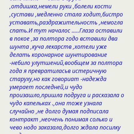
,отдишка,немели руки ,болели кости
,сустави ,медленно стала ходит,бистро
уставать,раздражительность ,немогла
спать.И тут началос …..Глаза оставили
в покое ,за полтора годо вставили два
шунта ,куча лекарств ,хотели уже
делать коронарное шунтирование
-небило улутшений,вообщем за полтора
года я превратиласьв истеричную
старуху,но как говориат -надежда
умерает последней,и чудо
произашло,пришла подруга и расказала о
чудо капельках .,она тоже узнала
случайно ,не долго думая подписала
контракт ,неочень понимая солько и
чево нодо заказала,долго ждала посилку