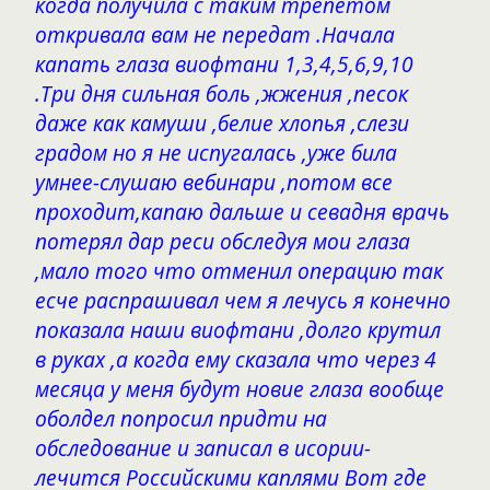
когда получила с таким трепетом
откривала вам не передат .Начала
капать глаза виофтани 1,3,4,5,6,9,10
.Три дня сильная боль ,жжения ,песок
даже как камуши ,белие хлопья ,слези
градом но я не испугалась ,уже била
умнее-слушаю вебинари ,потом все
проходит,капаю дальше и севадня врачь
потерял дар реси обследуя мои глаза
,мало того что отменил операцию так
есче распрашивал чем я лечусь я конечно
показала наши виофтани ,долго крутил
в руках ,а когда ему сказала что через 4
месяца у меня будут новие глаза вообще
оболдел попросил придти на
обследование и записал в исории-
лечится Российскими каплями Вот где