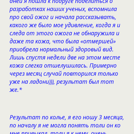
дней я пошла к подруге поделиться о
разработках наших ученых, вспомнила
про свой ожог и начала рассказывать,
какого же было мое удивление, когда я и
следа от этого ожога не обнаружила и
даже та кожа, что была «отмершей»
приобрела нормальный здоровый вид.
Лишь спустя недели две на этом месте
кожа слегка отшелушилась. Примерно
через месяц случай повторился только
уже на ладони))), результат был тот
же.*
Результат по колье, я его ношу 3 месяца,
по началу я не могла понять толи он ко
мне привыкал, толи я к нему, очень