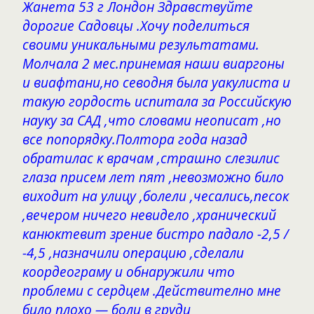
Жанета 53 г Лондон Здравствуйте
дорогие Садовцы .Хочу поделиться
своими уникальными результатами.
Молчала 2 мес.принемая наши виаргоны
и виафтани,но севодня была уакулиста и
такую гордость испитала за Российскую
науку за САД ,что словами неописат ,но
все попорядку.Полтора года назад
обратилас к врачам ,страшно слезилис
глаза присем лет пят ,невозможно било
виходит на улицу ,болели ,чесались,песок
,вечером ничего невидело ,хранический
канюктевит зрение бистро падало -2,5 /
-4,5 ,назначили операцию ,сделали
коордеограму и обнаружили что
проблеми с сердцем .Действително мне
било плохо — боли в груди