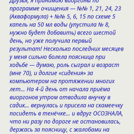
Друзья, я принимаю виоргоны по
программе очищения — №№ 1, 21, 24, 23
(Акваформула) + №№ 5, 6, 15 по схеме 5
капель на 50 мл воды (упустила № 8,
нужно будет добавить) всего шестой
день, но уже получила первый
результат! Несколько последних месяцев
у меня сильно болела поясница при
ходьбе — думаю, роль сыграл и возраст
(мне 70), и долгие «сидения» за
компьютером на протяжении многих
лет… На 4-й день от начала приёма
виоргонов утром отводила внучку в
садик… вернулась и присела на скамеечку
посидеть в тенёчке… и вдруг ОСОЗНАЛА,
что ни разу по дороге не остановилась,
держась за поясницу, с жалобами на