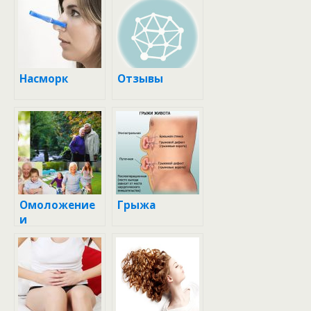
Насморк
Отзывы
Омоложение
Грыжа
и
восстановлен
ие