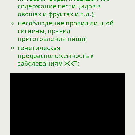
содержание пестицидов в
овощах и фруктах и т.д.);
несоблюдение правил личной
гигиены, правил
приготовления пищи;
генетическая
предрасположенность к
заболеваниям ЖКТ;