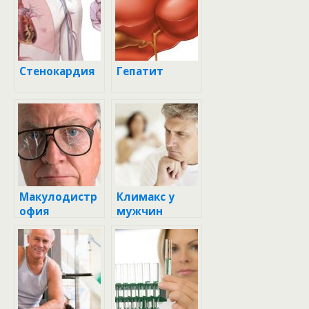
Стенокардия
Гепатит
Макулодистр
Климакс у
офия
мужчин