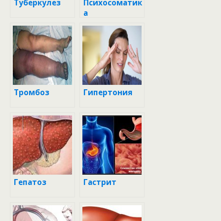
Туберкулез
Психосоматик
а
Тромбоз
Гипертония
Гепатоз
Гастрит