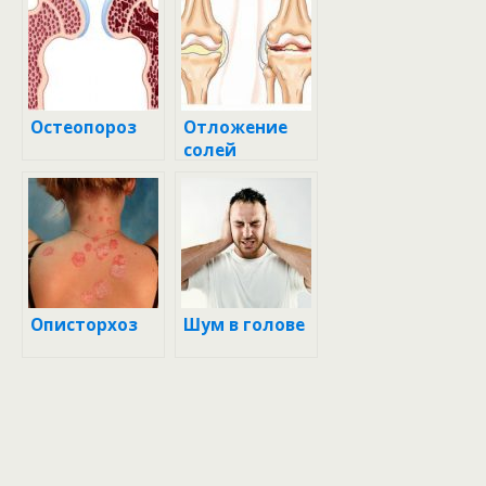
Остеопороз
Отложение
солей
Описторхоз
Шум в голове